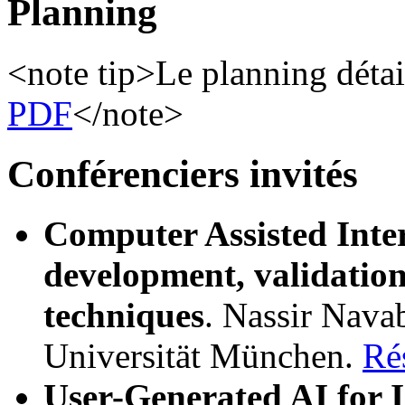
Planning
<note tip>Le planning détai
PDF
</note>
Conférenciers invités
Computer Assisted Inter
development, validatio
techniques
. Nassir Nava
Universität München.
Ré
User-Generated AI for I